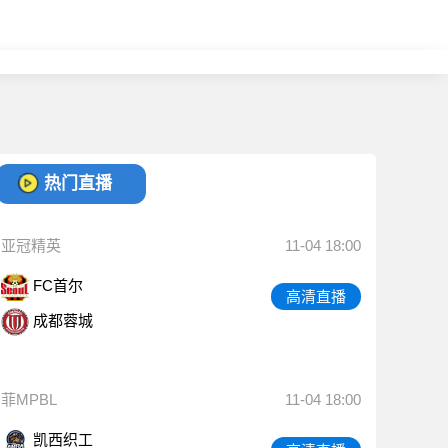
热门直播
亚冠精英
11-04 18:00
FC首尔
高清直播
成都蓉城
菲MPBL
11-04 18:00
凯西织工