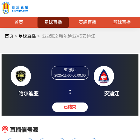
首页
足球直播
英超直播
篮球直播
首页
>
足球直播
>
亚冠联2 哈尔迪亚VS安迪江
亚冠联2
2025-11-06 00:00:00
:
哈尔迪亚
安迪
已结束