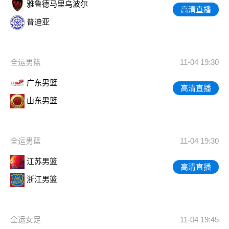
雅鲁德马里乌波尔
高清直播
普迪亚
全运男篮
11-04 19:30
广东男篮
高清直播
山东男篮
全运男篮
11-04 19:30
江苏男篮
高清直播
浙江男篮
全运女足
11-04 19:45