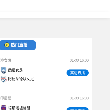
热门直播
澳女联
01-09 16:00
悉尼女足
高清直播
阿德莱德联女足
印尼超
01-09 16:30
培斯塔坦格朗