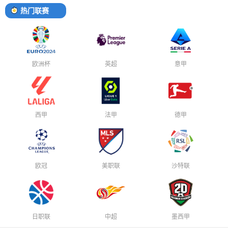
热门联赛
欧洲杯
英超
意甲
西甲
法甲
德甲
欧冠
美职联
沙特联
日职联
中超
墨西甲