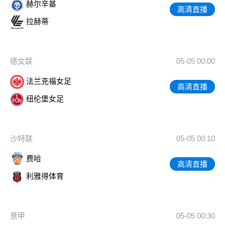
赫尔辛基
高清直播
拉赫蒂
德女联
05-05 00:00
法兰克福女足
高清直播
纽伦堡女足
沙特联
05-05 00:10
费哈
高清直播
利雅得体育
意甲
05-05 00:30