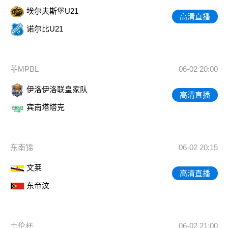
埃尔夫斯堡U21
高清直播
诺尔比U21
菲MPBL
06-02 20:00
伊洛伊洛联皇家队
高清直播
宾南塔塔克
东南锦
06-02 20:15
文莱
高清直播
东帝汶
土伦杯
06-02 21:00