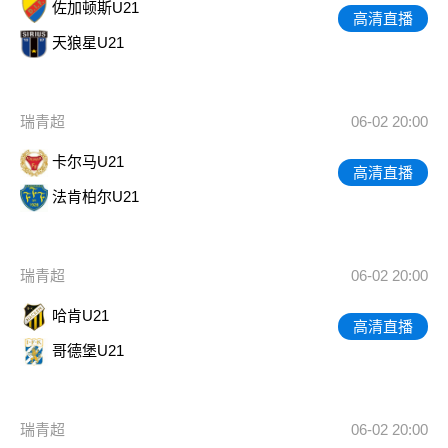
佐加顿斯U21
高清直播
天狼星U21
瑞青超
06-02 20:00
卡尔马U21
高清直播
法肯柏尔U21
瑞青超
06-02 20:00
哈肯U21
高清直播
哥德堡U21
瑞青超
06-02 20:00