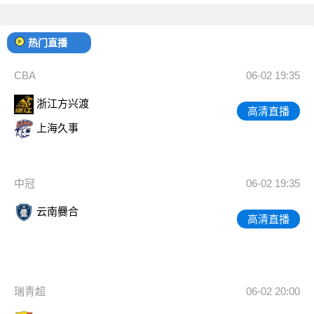
热门直播
CBA
06-02 19:35
浙江方兴渡
高清直播
上海久事
中冠
06-02 19:35
云南爨合
高清直播
瑞青超
06-02 20:00