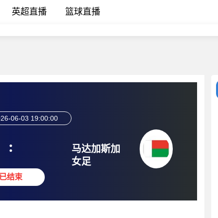
英超直播
篮球直播
26-06-03 19:00:00
:
马达加斯加
女足
已结束