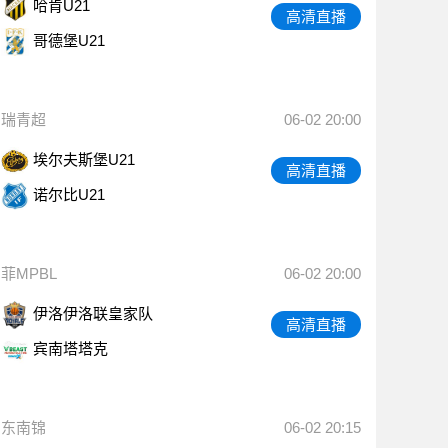
哈肯U21
高清直播
哥德堡U21
瑞青超
06-02 20:00
埃尔夫斯堡U21
高清直播
诺尔比U21
菲MPBL
06-02 20:00
伊洛伊洛联皇家队
高清直播
宾南塔塔克
东南锦
06-02 20:15