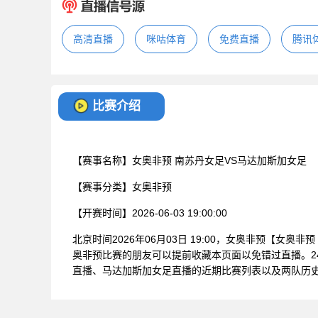
高清直播
咪咕体育
免费直播
腾讯
比赛介绍
【赛事名称】
女奥非预 南苏丹女足VS马达加斯加女足
【赛事分类】
女奥非预
【开赛时间】
2026-06-03 19:00:00
北京时间2026年06月03日 19:00，女奥非预【女
奥非预比赛的朋友可以提前收藏本页面以免错过直播。2
直播、马达加斯加女足直播的近期比赛列表以及两队历