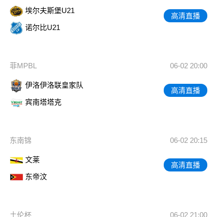
埃尔夫斯堡U21
高清直播
诺尔比U21
菲MPBL
06-02 20:00
伊洛伊洛联皇家队
高清直播
宾南塔塔克
东南锦
06-02 20:15
文莱
高清直播
东帝汶
土伦杯
06-02 21:00