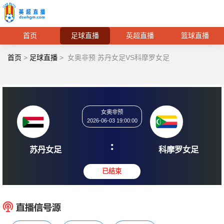
首页
足球直播
英超直播
篮球直播
首页
>
足球直播
>
女奥非预 苏丹女足VS科摩罗女足
女奥非预
2026-06-03 19:00:00
:
苏丹女足
科摩罗
已结束