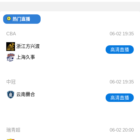
热门直播
CBA
06-02 19:35
浙江方兴渡
高清直播
上海久事
中冠
06-02 19:35
云南爨合
高清直播
瑞青超
06-02 20:00