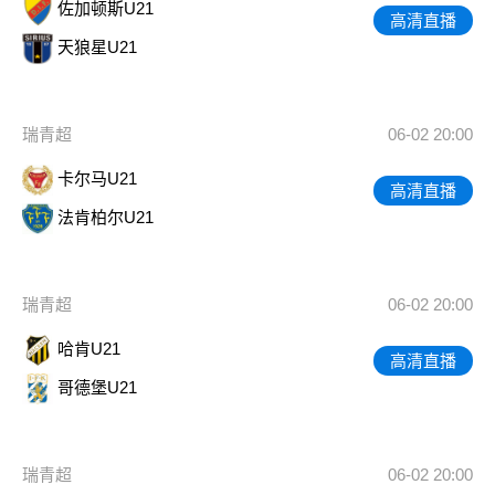
佐加顿斯U21
高清直播
天狼星U21
瑞青超
06-02 20:00
卡尔马U21
高清直播
法肯柏尔U21
瑞青超
06-02 20:00
哈肯U21
高清直播
哥德堡U21
瑞青超
06-02 20:00