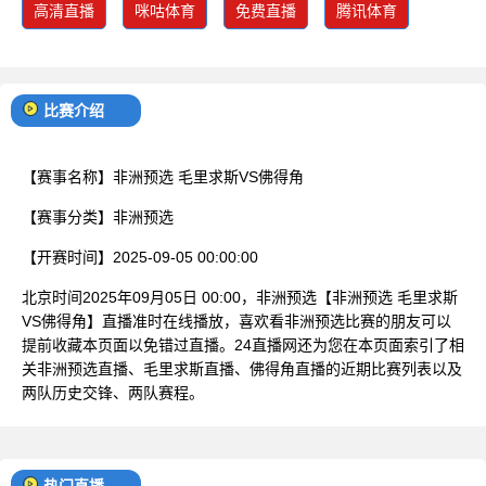
高清直播
咪咕体育
免费直播
腾讯体育
比赛介绍
【赛事名称】
非洲预选 毛里求斯VS佛得角
【赛事分类】
非洲预选
【开赛时间】
2025-09-05 00:00:00
北京时间2025年09月05日 00:00，非洲预选【非洲预选 毛里求斯
VS佛得角】直播准时在线播放，喜欢看非洲预选比赛的朋友可以
提前收藏本页面以免错过直播。24直播网还为您在本页面索引了相
关非洲预选直播、毛里求斯直播、佛得角直播的近期比赛列表以及
两队历史交锋、两队赛程。
热门直播