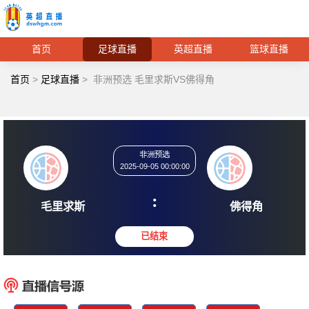
首页
足球直播
英超直播
篮球直播
首页
>
足球直播
>
非洲预选 毛里求斯VS佛得角
非洲预选
2025-09-05 00:00:00
:
毛里求斯
佛得
已结束