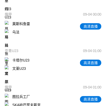
俄甲
09-04 00:00
莫斯科鱼雷
高清直播
乌法
亚青U23
09-04 01:00
卡塔尔U23
高清直播
文莱U23
俄甲
09-04 01:00
图拉兵工厂
高清直播
SKA哈巴罗夫斯克