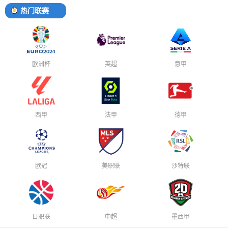
热门联赛
欧洲杯
英超
意甲
西甲
法甲
德甲
欧冠
美职联
沙特联
日职联
中超
墨西甲