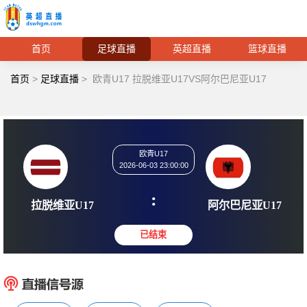
首页
足球直播
英超直播
篮球直播
首页
>
足球直播
>
欧青U17 拉脱维亚U17VS阿尔巴尼亚U17
欧青U17
2026-06-03 23:00:00
:
拉脱维亚U17
阿尔巴尼
已结束