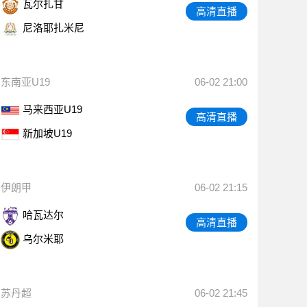
瓦尔扎甘
高清直播
尼洛耶扎米尼
东南亚U19
06-02 21:00
马来西亚U19
高清直播
新加坡U19
伊朗甲
06-02 21:15
哈瓦达尔
高清直播
乌尔米耶
苏丹超
06-02 21:45