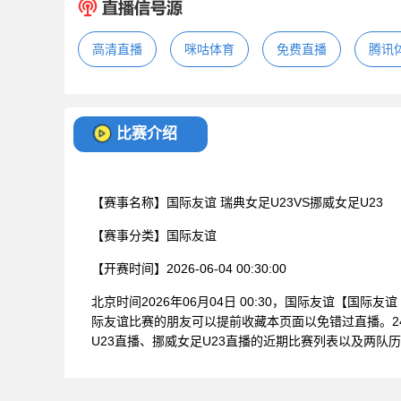
高清直播
咪咕体育
免费直播
腾讯
比赛介绍
【赛事名称】
国际友谊 瑞典女足U23VS挪威女足U23
【赛事分类】
国际友谊
【开赛时间】
2026-06-04 00:30:00
北京时间2026年06月04日 00:30，国际友谊【国际
际友谊比赛的朋友可以提前收藏本页面以免错过直播。2
U23直播、挪威女足U23直播的近期比赛列表以及两队