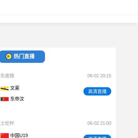
热门直播
东南锦
06-02 20:15
文莱
高清直播
东帝汶
土伦杯
06-02 21:00
中国U19