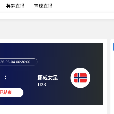
英超直播
篮球直播
26-06-04 00:30:00
:
挪威女足
U23
已结束