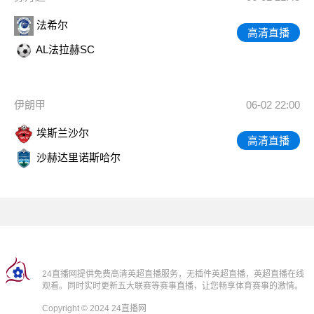
法希尔
高清直播
AL法拉赫SC
伊朗甲
06-02 22:00
埃斯兰沙尔
高清直播
沙赫达里诺斯哈尔
24直播网提供免费高清英超直播服务，无插件英超直播，英超直播在线
观看。同时实时更新五大联赛等赛事直播，让您畅享体育赛事的激情。
Copyright © 2024 24直播网