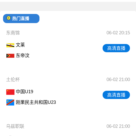
热门直播
东南锦
06-02 20:15
文莱
高清直播
东帝汶
土伦杯
06-02 21:00
中国U19
高清直播
刚果民主共和国U23
乌兹职联
06-02 21:00