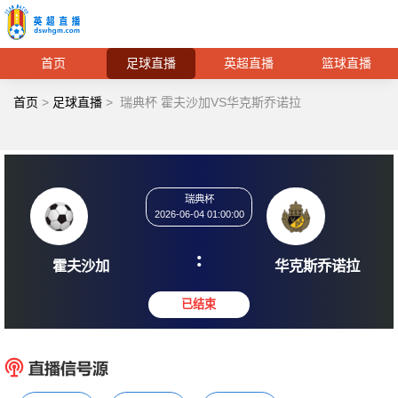
首页
足球直播
英超直播
篮球直播
首页
>
足球直播
>
瑞典杯 霍夫沙加VS华克斯乔诺拉
瑞典杯
2026-06-04 01:00:00
:
霍夫沙加
华克斯
已结束