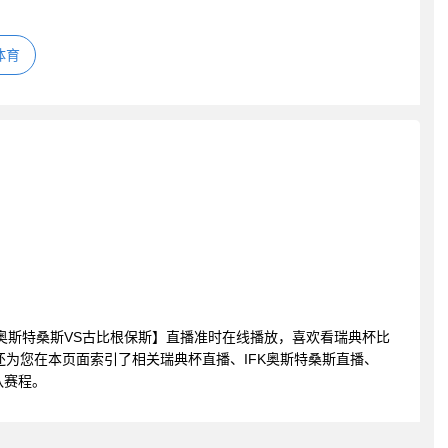
体育
 IFK奥斯特桑斯VS古比根保斯】直播准时在线播放，喜欢看瑞典杯比
还为您在本页面索引了相关瑞典杯直播、IFK奥斯特桑斯直播、
队赛程。