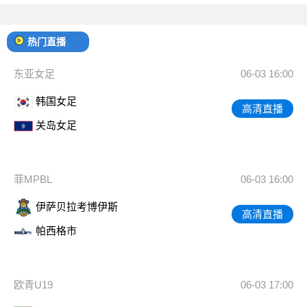
热门直播
东亚女足
06-03 16:00
韩国女足
高清直播
关岛女足
菲MPBL
06-03 16:00
伊萨贝拉考博伊斯
高清直播
帕西格市
欧青U19
06-03 17:00