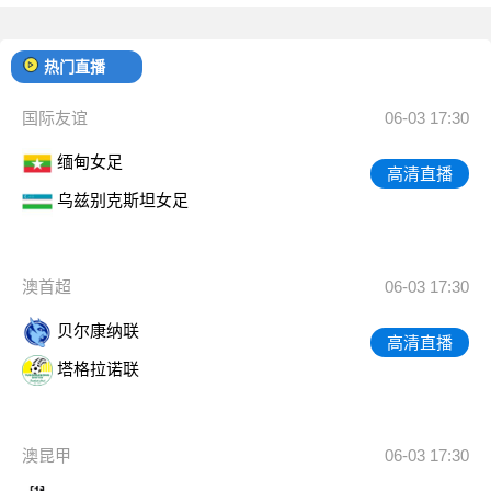
热门直播
国际友谊
06-03 17:30
缅甸女足
高清直播
乌兹别克斯坦女足
澳首超
06-03 17:30
贝尔康纳联
高清直播
塔格拉诺联
澳昆甲
06-03 17:30