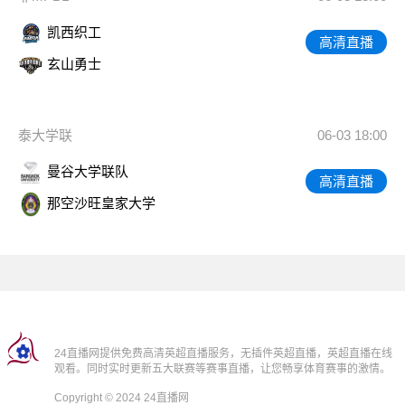
凯西织工
高清直播
玄山勇士
泰大学联
06-03 18:00
曼谷大学联队
高清直播
那空沙旺皇家大学
24直播网提供免费高清英超直播服务，无插件英超直播，英超直播在线
观看。同时实时更新五大联赛等赛事直播，让您畅享体育赛事的激情。
Copyright © 2024 24直播网