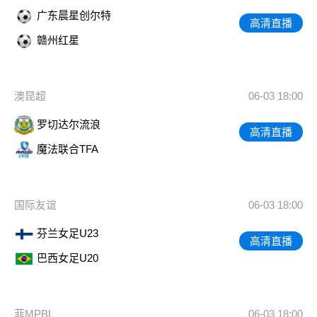
广东晨星创尔特
高清直播
赣州红星
澳昆超
06-03 18:00
罗切达尔流浪
高清直播
魔法联合TFA
国际友谊
06-03 18:00
芬兰女足U23
高清直播
巴西女足U20
菲MPBL
06-03 18:00