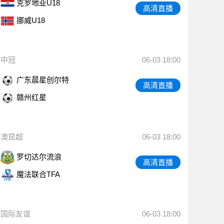
克罗地亚U18
高清直播
挪威U18
中冠
06-03 18:00
广东晨星创尔特
高清直播
赣州红星
澳昆超
06-03 18:00
罗切达尔流浪
高清直播
魔法联合TFA
国际友谊
06-03 18:00