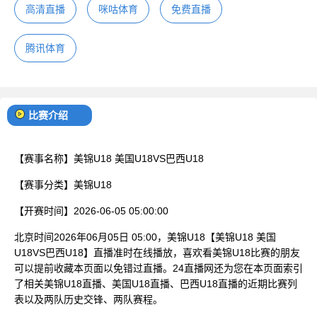
高清直播
咪咕体育
免费直播
腾讯体育
比赛介绍
【赛事名称】
美锦U18 美国U18VS巴西U18
【赛事分类】
美锦U18
【开赛时间】
2026-06-05 05:00:00
北京时间2026年06月05日 05:00，美锦U18【美锦U18 美国
U18VS巴西U18】直播准时在线播放，喜欢看美锦U18比赛的朋友
可以提前收藏本页面以免错过直播。24直播网还为您在本页面索引
了相关美锦U18直播、美国U18直播、巴西U18直播的近期比赛列
表以及两队历史交锋、两队赛程。