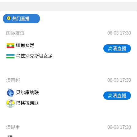
热门直播
国际友谊
06-03 17:30
缅甸女足
高清直播
乌兹别克斯坦女足
澳首超
06-03 17:30
贝尔康纳联
高清直播
塔格拉诺联
澳昆甲
06-03 17:30