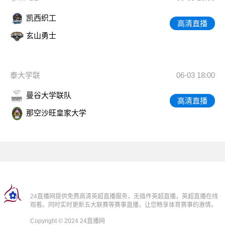
凯西织工
高清直播
玄山勇士
泰大学联
06-03 18:00
曼谷大学联队
高清直播
那空沙旺皇家大学
24直播网提供免费高清英超直播服务，无插件英超直播，英超直播在线
观看。同时实时更新五大联赛等赛事直播，让您畅享体育赛事的激情。
Copyright © 2024 24直播网