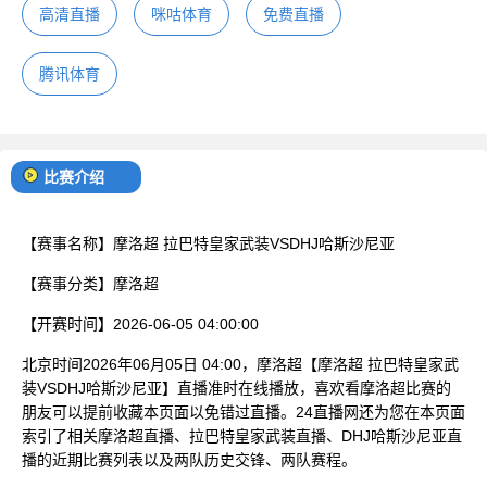
高清直播
咪咕体育
免费直播
腾讯体育
比赛介绍
【赛事名称】
摩洛超 拉巴特皇家武装VSDHJ哈斯沙尼亚
【赛事分类】
摩洛超
【开赛时间】
2026-06-05 04:00:00
北京时间2026年06月05日 04:00，摩洛超【摩洛超 拉巴特皇家武
装VSDHJ哈斯沙尼亚】直播准时在线播放，喜欢看摩洛超比赛的
朋友可以提前收藏本页面以免错过直播。24直播网还为您在本页面
索引了相关摩洛超直播、拉巴特皇家武装直播、DHJ哈斯沙尼亚直
播的近期比赛列表以及两队历史交锋、两队赛程。