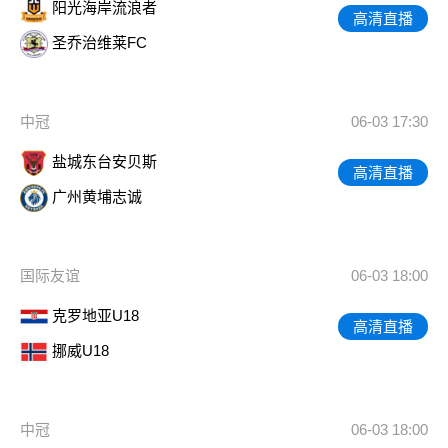
阳光海岸流浪者
高清直播
圣乔治维莱FC
中冠
06-03 17:30
盐城东台安贝斯
高清直播
广州黄埔志诚
国际友谊
06-03 18:00
克罗地亚U18
高清直播
挪威U18
中冠
06-03 18:00