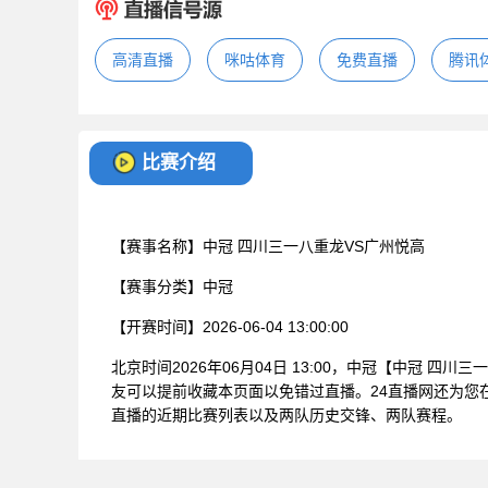
高清直播
咪咕体育
免费直播
腾讯
比赛介绍
【赛事名称】
中冠 四川三一八重龙VS广州悦高
【赛事分类】
中冠
【开赛时间】
2026-06-04 13:00:00
北京时间2026年06月04日 13:00，中冠【中冠 
友可以提前收藏本页面以免错过直播。24直播网还为您
直播的近期比赛列表以及两队历史交锋、两队赛程。