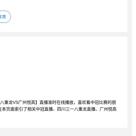
体育
四川三一八重龙VS广州悦高】直播准时在线播放，喜欢看中冠比赛的朋
在本页面索引了相关中冠直播、四川三一八重龙直播、广州悦高