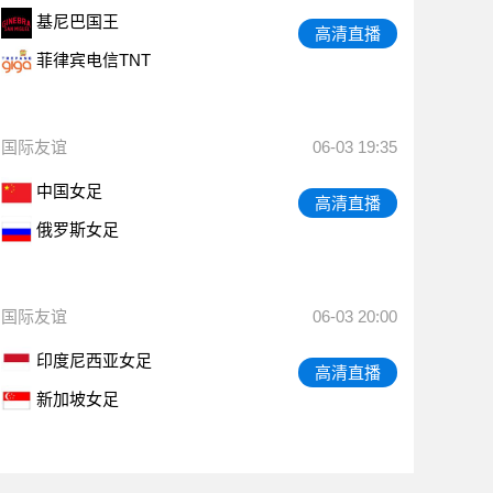
基尼巴国王
高清直播
菲律宾电信TNT
国际友谊
06-03 19:35
中国女足
高清直播
俄罗斯女足
国际友谊
06-03 20:00
印度尼西亚女足
高清直播
新加坡女足