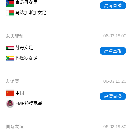
南苏丹女足
高清直播
马达加斯加女足
女奥非预
06-03 19:00
苏丹女足
高清直播
科摩罗女足
友谊赛
06-03 19:20
中国
高清直播
FMP拉德尼基
国际友谊
06-03 19:30