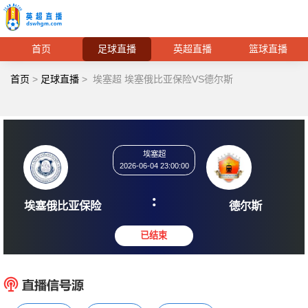
首页
足球直播
英超直播
篮球直播
首页
>
足球直播
>
埃塞超 埃塞俄比亚保险VS德尔斯
埃塞超
2026-06-04 23:00:00
:
埃塞俄比亚保险
德尔
已结束