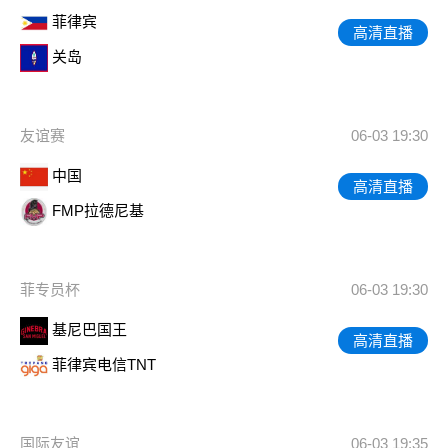
菲律宾
高清直播
关岛
友谊赛
06-03 19:30
中国
高清直播
FMP拉德尼基
菲专员杯
06-03 19:30
基尼巴国王
高清直播
菲律宾电信TNT
国际友谊
06-03 19:35